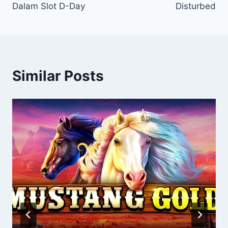
Dalam Slot D-Day
Disturbed
Similar Posts