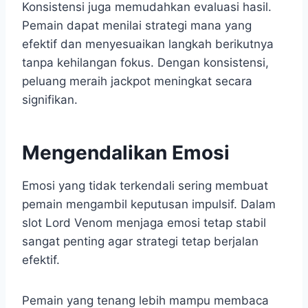
Konsistensi juga memudahkan evaluasi hasil.
Pemain dapat menilai strategi mana yang
efektif dan menyesuaikan langkah berikutnya
tanpa kehilangan fokus. Dengan konsistensi,
peluang meraih jackpot meningkat secara
signifikan.
Mengendalikan Emosi
Emosi yang tidak terkendali sering membuat
pemain mengambil keputusan impulsif. Dalam
slot Lord Venom menjaga emosi tetap stabil
sangat penting agar strategi tetap berjalan
efektif.
Pemain yang tenang lebih mampu membaca