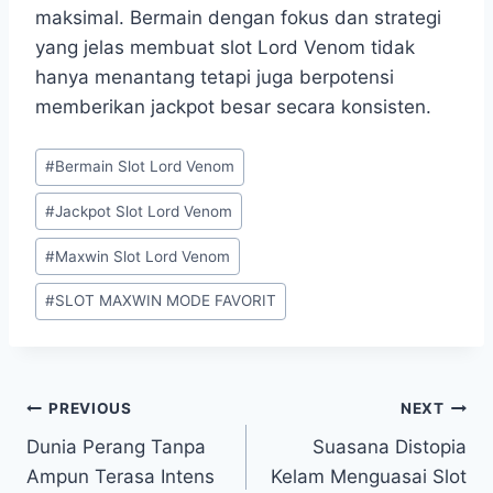
maksimal. Bermain dengan fokus dan strategi
yang jelas membuat slot Lord Venom tidak
hanya menantang tetapi juga berpotensi
memberikan jackpot besar secara konsisten.
Post
#
Bermain Slot Lord Venom
Tags:
#
Jackpot Slot Lord Venom
#
Maxwin Slot Lord Venom
#
SLOT MAXWIN MODE FAVORIT
Post
PREVIOUS
NEXT
Dunia Perang Tanpa
Suasana Distopia
navigation
Ampun Terasa Intens
Kelam Menguasai Slot