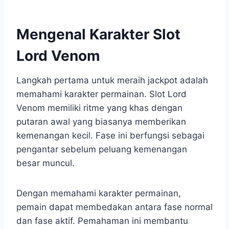
Mengenal Karakter Slot
Lord Venom
Langkah pertama untuk meraih jackpot adalah
memahami karakter permainan. Slot Lord
Venom memiliki ritme yang khas dengan
putaran awal yang biasanya memberikan
kemenangan kecil. Fase ini berfungsi sebagai
pengantar sebelum peluang kemenangan
besar muncul.
Dengan memahami karakter permainan,
pemain dapat membedakan antara fase normal
dan fase aktif. Pemahaman ini membantu